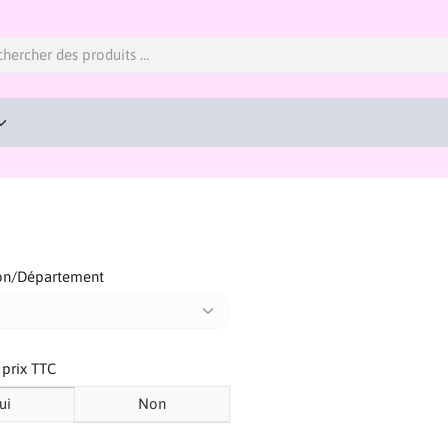
on/Département
s prix TTC
ui
Non