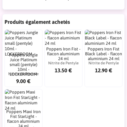
Produits également achetés
Poppers Iron Fist -
Poppers Iron Fist
flacon aluminium
Black Label - flacon
Poppers Jungle
24 ml
aluminium 24 ml
Juice Platinum
Nitrite de Pentyle
Nitrite de Pentyle
small (pentyle)
10ml -
13.50 €
12.90 €
Nitrite de Pentyle
LOCKERROOM
9.00 €
Poppers Maxi Iron
Fist StarLight -
flacon aluminium
24 ml