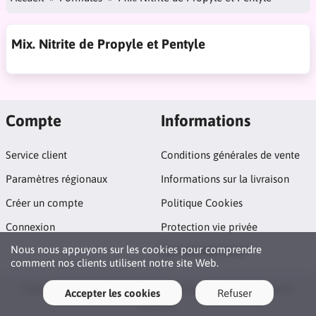
Mix. Nitrite de Propyle et Pentyle
Compte
Informations
Service client
Conditions générales de vente
Paramètres régionaux
Informations sur la livraison
Créer un compte
Politique Cookies
Connexion
Protection vie privée
Nous nous appuyons sur les cookies pour comprendre
Qui sommes nous?
comment nos clients utilisent notre site Web.
Copyright © 2026 La Maison Du Poppers. All rights reserved · Powered by
Accepter les cookies
Refuser
LiteCart®