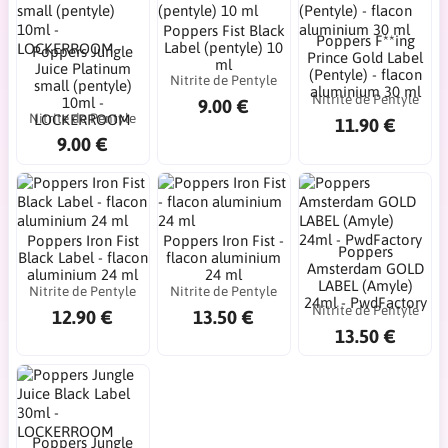
Poppers Fist Black
Poppers F**ing
Label (pentyle) 10
Poppers Jungle
Prince Gold Label
ml
Juice Platinum
(Pentyle) - flacon
Nitrite de Pentyle
small (pentyle)
aluminium 30 ml
Nitrite de Pentyle
10ml -
9.00 €
Nitrite de Pentyle
LOCKERROOM
11.90 €
9.00 €
Poppers Iron Fist
Poppers Iron Fist -
Poppers
Black Label - flacon
flacon aluminium
Amsterdam GOLD
aluminium 24 ml
24 ml
LABEL (Amyle)
Nitrite de Pentyle
Nitrite de Pentyle
24ml - PwdFactory
Nitrite de Pentyle
12.90 €
13.50 €
13.50 €
Poppers Jungle