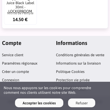
Juice Black Label
30ml -
LOCKERROOM
Nitrite de Pentyle
14.50 €
Compte
Informations
Service client
Conditions générales de vente
Paramètres régionaux
Informations sur la livraison
Créer un compte
Politique Cookies
Connexion
Protection vie privée
Nous nous appuyons sur les cookies pour comprendre
Qui sommes nous?
comment nos clients utilisent notre site Web.
Copyright © 2026 La Maison Du Poppers. All rights reserved · Powered by
Accepter les cookies
Refuser
LiteCart®