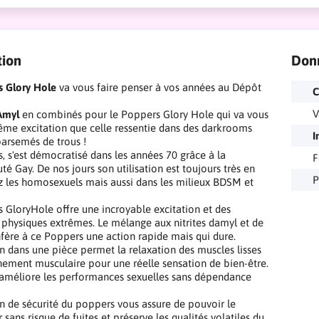
tion
Don
 Glory Hole
va vous faire penser à vos années au Dépôt
C
V
Amyl
en combinés pour le Poppers Glory Hole qui va vous
même excitation que celle ressentie dans des darkrooms
I
arsemés de trous !
, s'est démocratisé dans les années 70 grâce à la
F
 Gay. De nos jours son utilisation est toujours très en
P
 les homosexuels mais aussi dans les milieux BDSM et
 GloryHole offre une incroyable excitation et des
 physiques extrêmes. Le mélange aux nitrites damyl et de
fère à ce Poppers une action rapide mais qui dure.
on dans une pièce permet la relaxation des muscles lisses
chement musculaire pour une réelle sensation de bien-être.
l améliore les performances sexuelles sans dépendance
 de sécurité du poppers vous assure de pouvoir le
 sans risque de fuites et préserve les qualités volatiles du