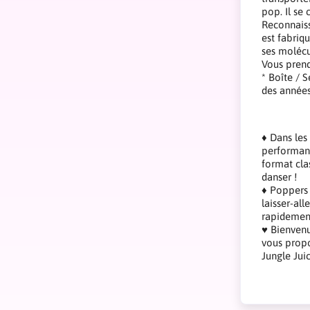
pop. Il se
Reconnaiss
est fabriq
ses molécu
Vous prendr
* Boîte / 
des années
♦ Dans les
performanc
format cla
danser !
♦ Poppers 
laisser-al
rapidemen
♥ Bienvenu
vous propo
Jungle Jui