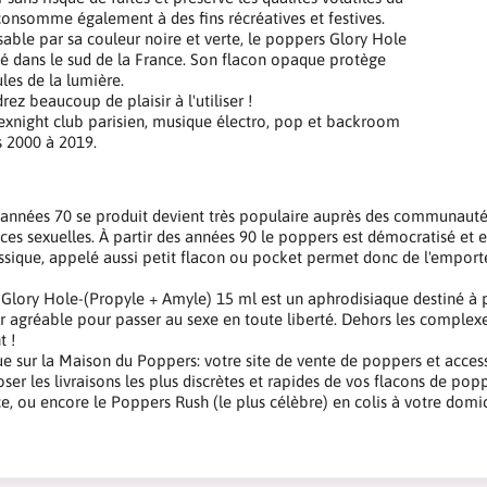
 consomme également à des fins récréatives et festives.
able par sa couleur noire et verte, le poppers Glory Hole
ué dans le sud de la France. Son flacon opaque protège
les de la lumière.
ez beaucoup de plaisir à l'utiliser !
Sexnight club parisien, musique électro, pop et backroom
 2000 à 2019.
 années 70 se produit devient très populaire auprès des communauté
es sexuelles. À partir des années 90 le poppers est démocratisé et est
ssique, appelé aussi petit flacon ou pocket permet donc de l'empor
Glory Hole-(Propyle + Amyle) 15 ml est un aphrodisiaque destiné à 
ler agréable pour passer au sexe en toute liberté. Dehors les compl
t !
e sur la Maison du Poppers: votre site de vente de poppers et access
ser les livraisons les plus discrètes et rapides de vos flacons de pop
ce, ou encore le Poppers Rush (le plus célèbre) en colis à votre domi