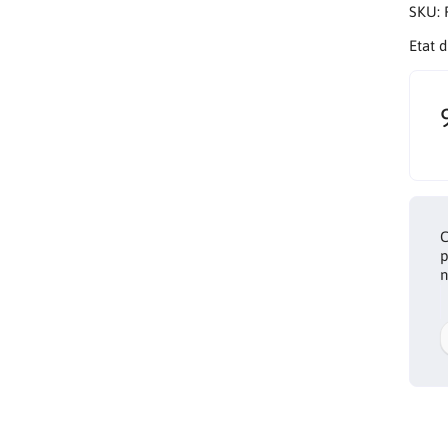
SKU:
Etat 
C
p
n