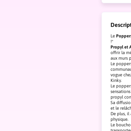
Descrip
Le
Poppers
!*
Propyl et 
offrir la 
aux murs p
Le poppers
communauté
vogue chez
Kinky.
Le poppers
sensations
propyl con
Sa diffusi
et le relâ
De plus, i
physique.
Le bouchon
transporter