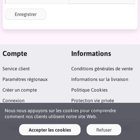
Enregistrer
Compte
Informations
Service client
Conditions générales de vente
Paramètres régionaux
Informations sur la livraison
Créer un compte
Politique Cookies
Connexion
Protection vie privée
Nous nous appuyons sur les cookies pour comprendre
Qui sommes nous?
comment nos clients utilisent notre site Web.
Copyright © 2026 La Maison Du Poppers. All rights reserved · Powered by
Accepter les cookies
Refuser
LiteCart®