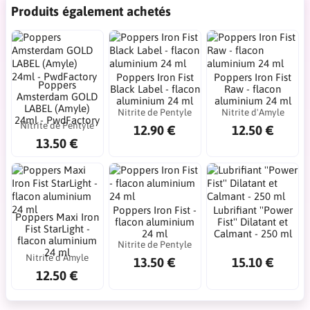
Produits également achetés
Poppers Iron Fist
Poppers Iron Fist
Poppers
Black Label - flacon
Raw - flacon
Amsterdam GOLD
aluminium 24 ml
aluminium 24 ml
LABEL (Amyle)
Nitrite de Pentyle
Nitrite d'Amyle
24ml - PwdFactory
Nitrite de Pentyle
12.90 €
12.50 €
13.50 €
Poppers Iron Fist -
Lubrifiant ''Power
Poppers Maxi Iron
flacon aluminium
Fist'' Dilatant et
Fist StarLight -
24 ml
Calmant - 250 ml
flacon aluminium
Nitrite de Pentyle
24 ml
Nitrite d'Amyle
13.50 €
15.10 €
12.50 €