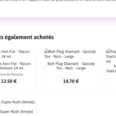
ts également achetés
 Iron Fist - flacon
Butt Plug Diamant - Spoody
P
uminium 24 ml
Toy - Noir - Large
StarL
rite de Pentyle
13.50 €
14.70 €
Super Rush (Amyle)