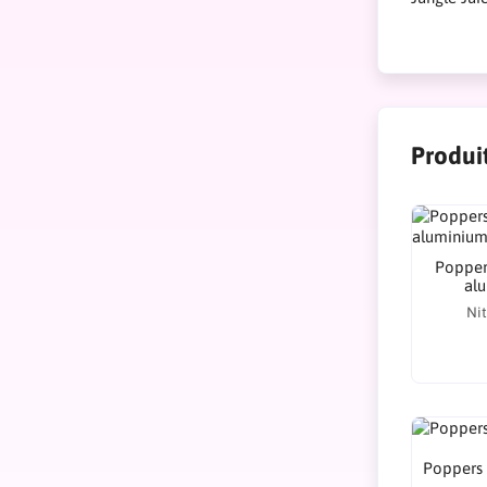
Produi
Poppers
al
Nit
Poppers 