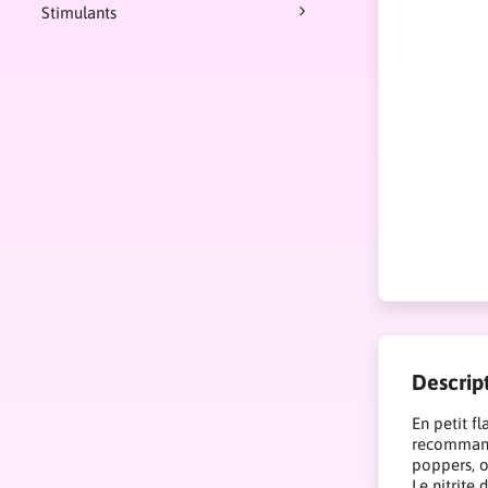
Stimulants
Descrip
En petit fl
recommandé
poppers, o
Le nitrite