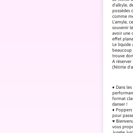
d'alkyle, d
possèdes d
comme mé
L'amyle, ce
souvenir le
avoir une 
effet plana
Le liquide
beaucoup p
trouve don
A réserver 
(Nitrite d'
♦ Dans les
performanc
format cla
danser !
♦ Poppers 
pour passe
♥ Bienvenu
vous propo
Jungle Jui