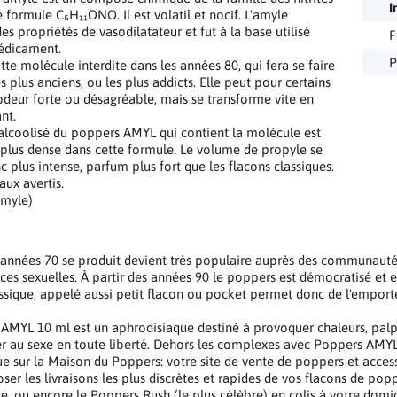
I
e formule C₅H₁₁ONO. Il est volatil et nocif. L'amyle
es propriétés de vasodilatateur et fut à la base utilisé
F
dicament.
P
tte molécule interdite dans les années 80, qui fera se faire
s plus anciens, ou les plus addicts. Elle peut pour certains
odeur forte ou désagréable, mais se transforme vite en
nt.
 alcoolisé du poppers AMYL qui contient la molécule est
lus dense dans cette formule. Le volume de propyle se
c plus intense, parfum plus fort que les flacons classiques.
aux avertis.
amyle)
 années 70 se produit devient très populaire auprès des communauté
es sexuelles. À partir des années 90 le poppers est démocratisé et est
ssique, appelé aussi petit flacon ou pocket permet donc de l'empor
AMYL 10 ml est un aphrodisiaque destiné à provoquer chaleurs, palpi
r au sexe en toute liberté. Dehors les complexes avec Poppers AMY
e sur la Maison du Poppers: votre site de vente de poppers et access
ser les livraisons les plus discrètes et rapides de vos flacons de pop
ce, ou encore le Poppers Rush (le plus célèbre) en colis à votre domi