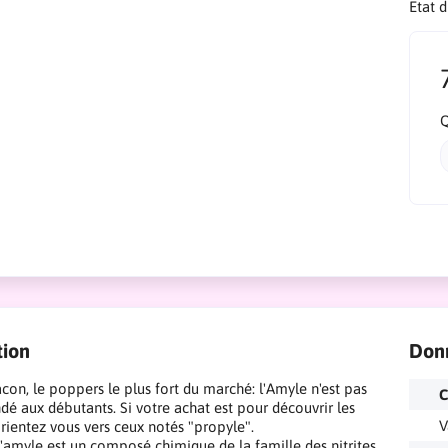
Etat 
Q
tion
Don
acon, le poppers le plus fort du marché: l'Amyle n'est pas
C
 aux débutants. Si votre achat est pour découvrir les
V
rientez vous vers ceux notés "propyle".
 d'amyle est un composé chimique de la famille des nitrites