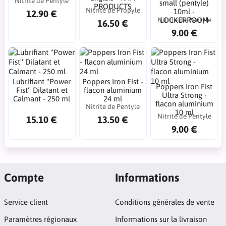
Nitrite de Pentyle
small (pentyle)
PRODUCTS
Nitrite de Propyle
10ml -
12.90 €
Nitrite de Pentyle
LOCKERROOM
16.50 €
9.00 €
Lubrifiant ''Power
Poppers Iron Fist -
Poppers Iron Fist
Fist'' Dilatant et
flacon aluminium
Ultra Strong -
Calmant - 250 ml
24 ml
flacon aluminium
Nitrite de Pentyle
10 ml
Nitrite de Pentyle
15.10 €
13.50 €
9.00 €
Compte
Informations
Service client
Conditions générales de vente
Paramètres régionaux
Informations sur la livraison