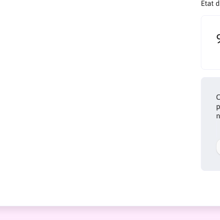
Etat 
C
p
n