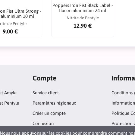
Poppers Iron Fist Black Label -
flacon aluminium 24 ml
on Fist Ultra Strong -
 aluminium 10 ml
Nitrite de Pentyle
rite de Pentyle
12.90 €
9.00 €
Compte
Informa
 et Amyle
Service client
Conditions 
et Pentyle
Paramètres régionaux
Informations
Créer un compte
Politique C
Connexion
Protection 
Nous nous appuyons sur les cookies pour comprendre comment no
Qui sommes