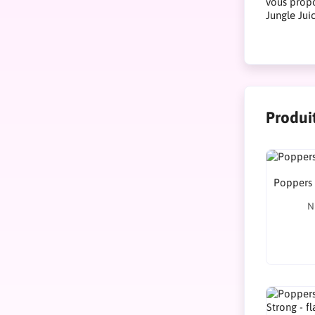
vous propo
Jungle Jui
Produi
Poppers 
N