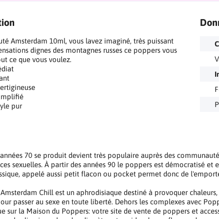
tion
Don
té Amsterdam 10ml, vous lavez imaginé, très puissant
C
ensations dignes des montagnes russes ce poppers vous
V
ut ce que vous voulez.
édiat
I
sant
ertigineuse
F
mplifié
P
yle pur
 années 70 se produit devient très populaire auprès des communauté
es sexuelles. À partir des années 90 le poppers est démocratisé et est
ssique, appelé aussi petit flacon ou pocket permet donc de l'empor
Amsterdam Chill est un aphrodisiaque destiné à provoquer chaleurs, p
our passer au sexe en toute liberté. Dehors les complexes avec Pop
e sur la Maison du Poppers: votre site de vente de poppers et access